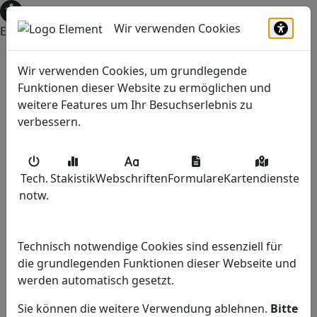
Wir verwenden Cookies
Einstellungen zur Barrierefreiheit öffnen
Barrie
Wir verwenden Cookies, um grundlegende
Funktionen dieser Website zu ermöglichen und
weitere Features um Ihr Besuchserlebnis zu
verbessern.
Rufen Sie uns an
(0 24 27) 452
Tech.
Stakistik
Webschriften
Formulare
Kartendienste
Schreiben Sie uns
notw
.
info@haus-kappen.de
Haben Sie Fragen?
Technisch notwendige Cookies sind essenziell für
Ansprechpartner
die grundlegenden Funktionen dieser Webseite und
werden automatisch gesetzt.
Beratung vor Ort?
Sie können die weitere Verwendung ablehnen.
Bitte
Termin vereinbaren