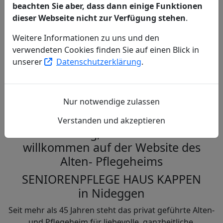
beachten Sie aber, dass dann einige Funktionen
dieser Webseite nicht zur Verfügung stehen
.
Weitere Informationen zu uns und den
verwendeten Cookies finden Sie auf einen Blick in
Respektvolle, liebevolle Betreuung
unserer
Datenschutzerklärung
.
jeden Tag aufs Neue!
Herzlich Willkommen
Nur notwendige zulassen
Verstanden und akzeptieren
Guten Tag, fühlen Sie sich
willkommen auf der Website des
Alten- Pflegeheims
SENIORENPFLEGE HAUS KAPPEN
in Nideggen
Seit mehr als 45 Jahren steht das privat geführte Alten-
und Pflegeheim für liebevolle, ganzheitliche,